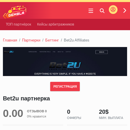
Войти
Gembla
ТОП партнёрок
Кейсы арбитражников
Главная
Партнерки
Беттинг
Bet2u Affiliates
РЕГИСТРАЦИЯ
Bet2u партнерка
0.00
0
20$
ОТЗЫВОВ 0
0% нравится
ОФФЕРЫ
МИН. ВЫПЛАТА