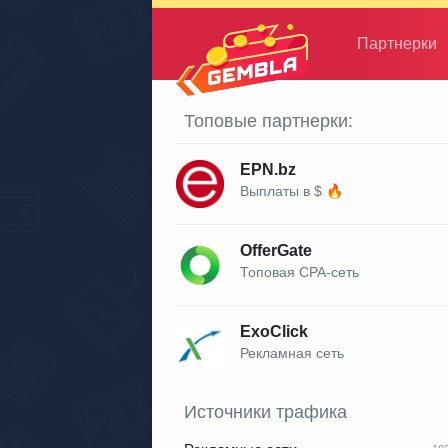
Партнерки
Gembla
Топовые партнерки:
EPN.bz
Выплаты в $ 🔥
OfferGate
Топовая CPA-сеть
ExoClick
Рекламная сеть
Источники трафика