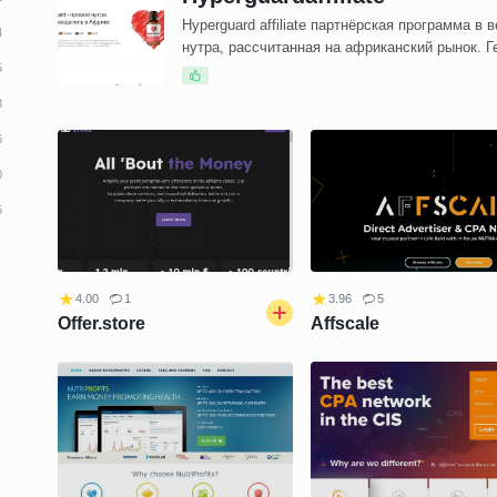
Hyperguard affiliate партнёрская программа в 
нутра, рассчитанная на африканский рынок. Г
включает 4 стран
4.00
1
3.96
5
Offer.store
Affscale