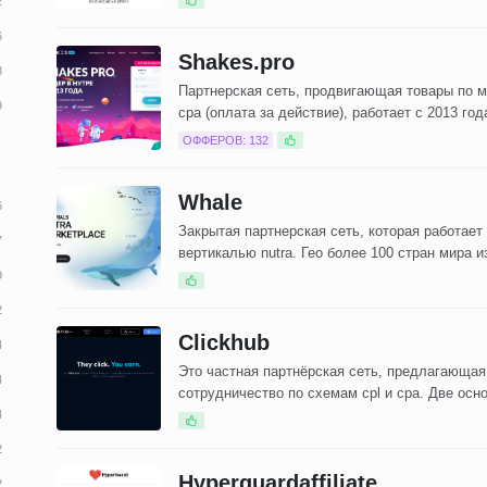
Shakes.pro
Партнерская сеть, продвигающая товары по 
cpa (оплата за действие), работает с 2013 год
Основные т
ОФФЕРОВ: 132
Whale
Закрытая партнерская сеть, которая работает
вертикалью nutra. Гео более 100 стран мира из 
tier
Clickhub
Это частная партнёрская сеть, предлагающая
сотрудничество по схемам cpl и cpa. Две осн
вертикали благ
Hyperguardaffiliate