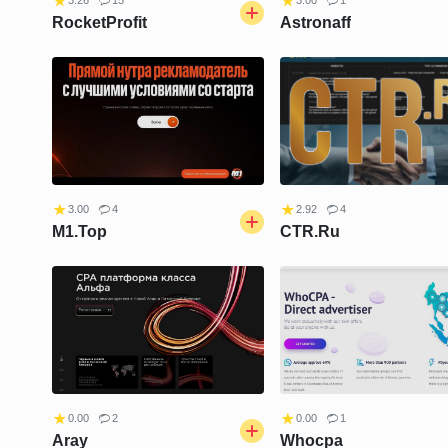
3.26
15
3.00
1
RocketProfit
Astronaff
3.00
4
2.92
4
M1.Top
CTR.Ru
0.00
2
0.00
1
Aray
Whocpa