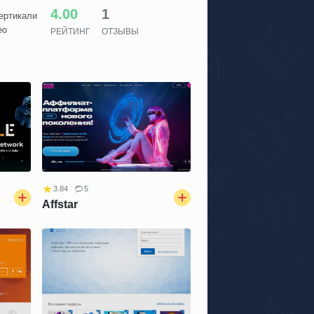
4.00
1
вертикали
ео
РЕЙТИНГ
ОТЗЫВЫ
3.84
5
Affstar