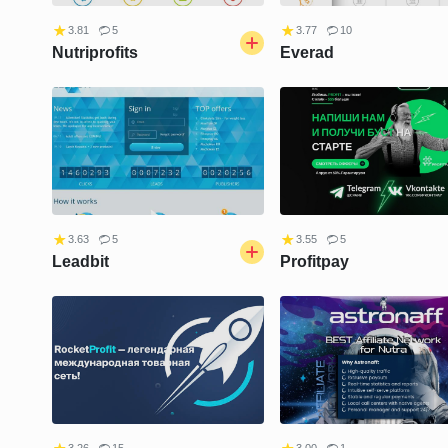
3.81
5
3.77
10
Nutriprofits
Everad
3.63
5
3.55
5
Leadbit
Profitpay