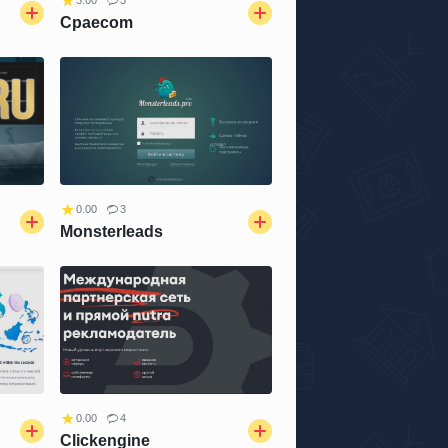
3.00
3
Cpaecom
0.00
3
Monsterleads
0.00
4
Clickengine