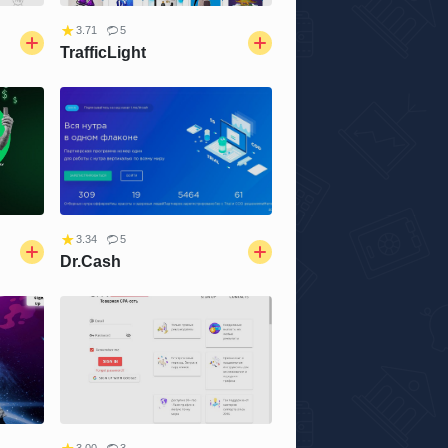
3.71
5
TrafficLight
3.34
5
Dr.Cash