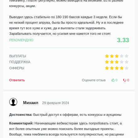
гемблингу. Платят регулярно, можно выводить на вебмани. Есть разные
конкурсы, акции.
Выводил здесь стабильно по 180-190 баксов каждые 3 недели. Если бы
не низкий процент апрува, была бы просто идеальной. Ну и в последнее
время тут все хуже и хуже, да и выплаты стали задерживать.
Зарабатывать получается, но усилия мне кажется того не стоят.
3.33
РЕКОМЕНДУЮ
ВЫПЛАТЫ
ПОДДЕРЖКА
ОФФЕРЫ
Ответить
Оцените отзыв
0
0
Михаил
29 февраля 2024
Достоинства:
Быстрый доступ к офферам, есть конкурсы и аукционы
Комментарий:
Начинающим вебмастерам здесь попробовать стоит, а
вот более опытным уже можно поискать более выгодные проекты.
Вообще, тема гемблинга всегда пользуется популярностью, но расценки