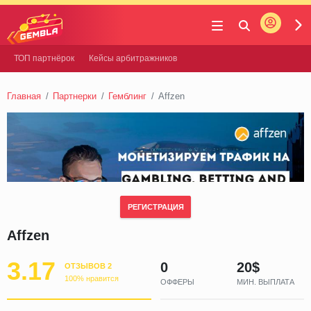
Войти
Gembla
ТОП партнёрок
Кейсы арбитражников
Главная
Партнерки
Гемблинг
Affzen
РЕГИСТРАЦИЯ
Affzen
3.17
0
20$
ОТЗЫВОВ 2
100% нравится
ОФФЕРЫ
МИН. ВЫПЛАТА