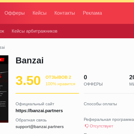
Офферы
Кейсы
Контакты
Реклама
ок
Кейсы арбитражников
zai
Banzai
3.50
0
2
ОТЗЫВОВ 2
100% нравится
ОФФЕРЫ
М
Официальный сайт
Способы оплаты
https://banzai.partners
Реферальная программа
Обратная связь
Отсутствует
support@banzai.partners