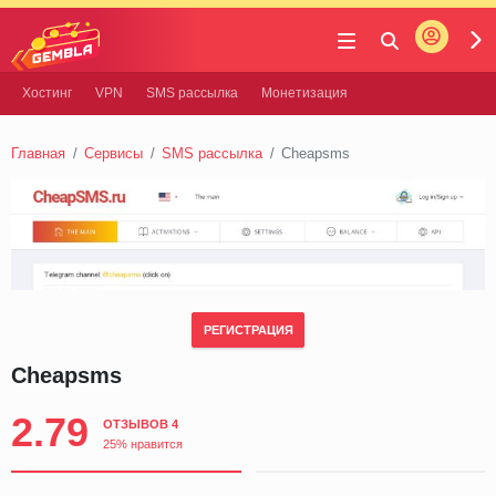
Войти
Gembla
Хостинг
VPN
SMS рассылка
Монетизация
Главная
Сервисы
SMS рассылка
Cheapsms
РЕГИСТРАЦИЯ
Cheapsms
2.79
ОТЗЫВОВ 4
25% нравится