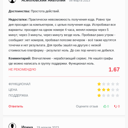
Асмоловский Анатолий
06 марта 2023
Достоинства:
Простота действий.
Недостатки:
Практически невозможность получения кода. Ровно три
дня просидел за компьютером, с целью получения кода. Испробовал все
варианты: просидел на одном номере 4 часа, менял номера через 5
минут, через 3 минуты, через минуту везде ноль. Пробовал рано утром -
сообщают :нет номеров, пробовал попозже вечером - всё также крутятся
точечки и нет результата. Для пробы зашёл на другую с низкой
стоимостью платформу - результат ноль. До сих пор ничего не добился.
Комментарий:
Впечатление - неработающий сервис. Не нашёл графы
где можно написать в группу поддержки. Функционал ноль.
1.67
НЕ РЕКОМЕНДУЮ
ФУНКЦИОНАЛ
ЦЕНА
ПОДДЕРЖКА
Ответить
Оцените отзыв
0
0
Ирина
19 апреля 2023