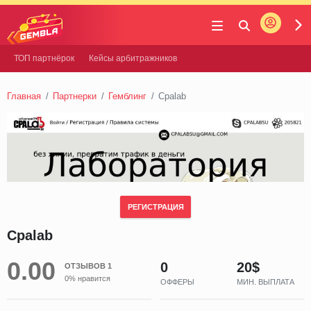
Войти
Gembla
ТОП партнёрок
Кейсы арбитражников
Главная
Партнерки
Гемблинг
Cpalab
РЕГИСТРАЦИЯ
Cpalab
0.00
0
20$
ОТЗЫВОВ 1
0% нравится
ОФФЕРЫ
МИН. ВЫПЛАТА