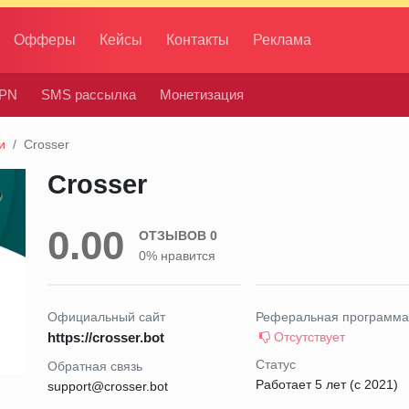
Офферы
Кейсы
Контакты
Реклама
PN
SMS рассылка
Монетизация
и
Crosser
Crosser
0.00
ОТЗЫВОВ 0
0% нравится
Официальный сайт
Реферальная программа
https://crosser.bot
Отсутствует
Статус
Обратная связь
Работает 5 лет (с 2021)
support@crosser.bot