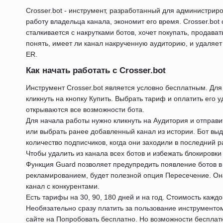
Crosser.bot - инструмент, разработанный для администри
работу владельца канала, экономит его время. Crosser.bot 
сталкивается с накрутками ботов, хочет покупать, продава
понять, имеет ли канал накрученную аудиторию, и удаляе
ER.
Как начать работать с Crosser.bot
Инструмент Crosser.bot является условно бесплатным. Для
кликнуть на кнопку Купить. Выбрать тариф и оплатить его 
открываются все возможности бота.
Для начала работы нужно кликнуть на Аудитория и отправи
или выбрать ранее добавленный канал из истории. Бот выд
количество подписчиков, когда они заходили в последний ра
Чтобы удалить из канала всех ботов и избежать блокировки
Функция Guard позволяет предупредить появление ботов в 
рекламированием, будет полезной опция Пересечение. Она
канал с конкурентами.
Есть тарифы на 30, 90, 180 дней и на год. Стоимость кажд
Необязательно сразу платить за пользование инструментом
сайте на Попробовать бесплатно. Но возможности бесплат