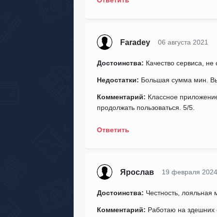
Ответить
Faradey
06 августа 2021
Достоинства:
Качество сервиса, не 
Недостатки:
Большая сумма мин. В
Комментарий:
Классное приложение 
продолжать пользоваться. 5/5.
Ответить
Ярослав
19 февраля 202
Достоинства:
Честность, лояльная
Комментарий:
Работаю на здешних о