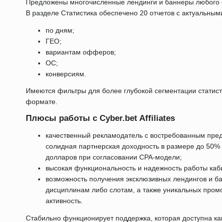
Предложены многочисленные лендинги и баннеры любого
В разделе Статистика обеспечено 20 отчетов с актуальны
по дням;
ГЕО;
вариантам офферов;
ОС;
конверсиям.
Имеются фильтры для более глубокой сегментации статисти
формате.
Плюсы работы с Cyber.bet Affiliates
качественный рекламодатель с востребованным пре
солидная партнерская доходность в размере до 50% 
долларов при согласовании CPA-модели;
высокая функциональность и надежность работы каби
возможность получения эксклюзивных лендингов и б
дисциплинам либо слотам, а также уникальных пром
активность.
Стабильно функционирует поддержка, которая доступна как 