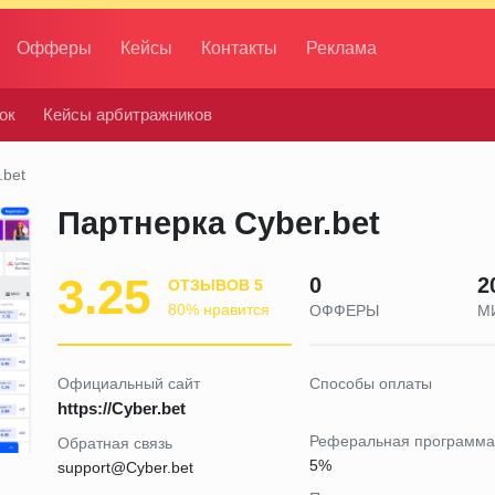
Офферы
Кейсы
Контакты
Реклама
ок
Кейсы арбитражников
.bet
Партнерка Cyber.bet
3.25
0
2
ОТЗЫВОВ 5
80% нравится
ОФФЕРЫ
М
Официальный сайт
Способы оплаты
https://Cyber.bet
Реферальная программа
Обратная связь
5%
support@Cyber.bet