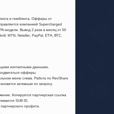
еттинга и гемблинга. Офферы от
Управляется компанией Supercharged
РА-модели. Вывод 2 раза в месяц от 50
ill, MTN, Neteller, PayPal, ЕТН, ВТС,
общими контактными данными,
 продвигаться офферы;
альном меню слева. Работа по RevShare
тановится активным по запросу.
жение. Копируется партнерская ссылка
ливается SUB ID;
 партнерского профита.