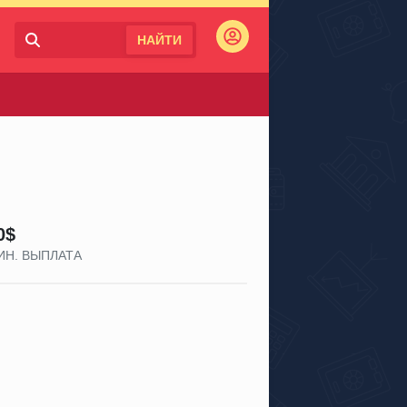
НАЙТИ
Войти
0$
ИН. ВЫПЛАТА