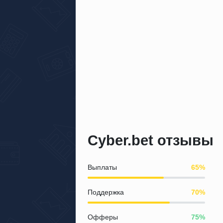
Cyber.bet отзывы
Выплаты
Поддержка
Офферы