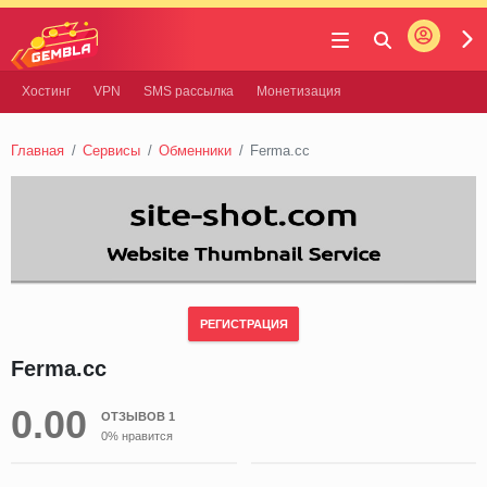
Войти
Gembla
Хостинг
VPN
SMS рассылка
Монетизация
Главная
Сервисы
Обменники
Ferma.cc
РЕГИСТРАЦИЯ
Ferma.cc
0.00
ОТЗЫВОВ 1
0% нравится