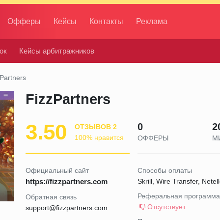
Офферы
Кейсы
Контакты
Реклама
ок
Кейсы арбитражников
Partners
FizzPartners
3.50
0
2
ОТЗЫВОВ 2
100% нравится
ОФФЕРЫ
М
Официальный сайт
Способы оплаты
https://fizzpartners.com
Skrill, Wire Transfer, Nete
Реферальная программа
Обратная связь
Отсутствует
support@fizzpartners.com