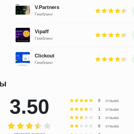
V.Partners
Гемблинг
Vipaff
Гемблинг
Clickout
Гемблинг
вы
3.50
0
отзыва
1
отзыва
1
отзыва
0
отзыва
средняя оценка