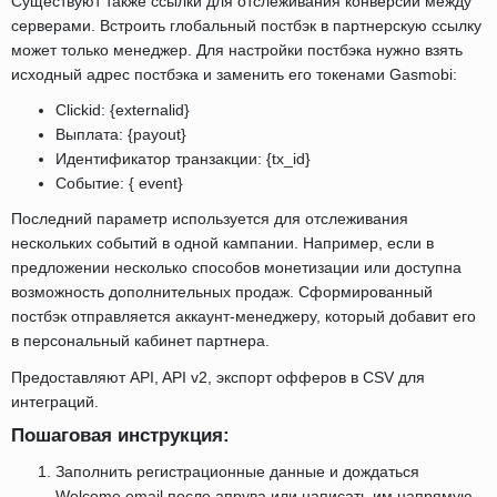
Существуют также ссылки для отслеживания конверсий между
серверами. Встроить глобальный постбэк в партнерскую ссылку
может только менеджер. Для настройки постбэка нужно взять
исходный адрес постбэка и заменить его токенами Gasmobi:
Clickid: {externalid}
Выплата: {payout}
Идентификатор транзакции: {tx_id}
Событие: { event}
Последний параметр используется для отслеживания
нескольких событий в одной кампании. Например, если в
предложении несколько способов монетизации или доступна
возможность дополнительных продаж. Сформированный
постбэк отправляется аккаунт-менеджеру, который добавит его
в персональный кабинет партнера.
Предоставляют API, API v2, экспорт офферов в CSV для
интеграций.
Пошаговая инструкция:
Заполнить регистрационные данные и дождаться
Welcome email после апрува или написать им напрямую,