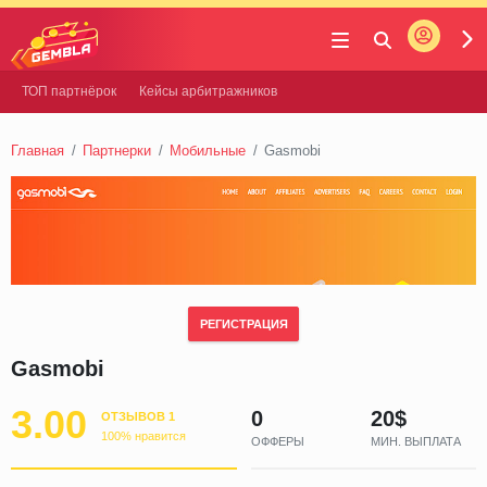
Войти
Gembla
ТОП партнёрок
Кейсы арбитражников
Главная
Партнерки
Мобильные
Gasmobi
РЕГИСТРАЦИЯ
Gasmobi
3.00
0
20$
ОТЗЫВОВ 1
100% нравится
ОФФЕРЫ
МИН. ВЫПЛАТА