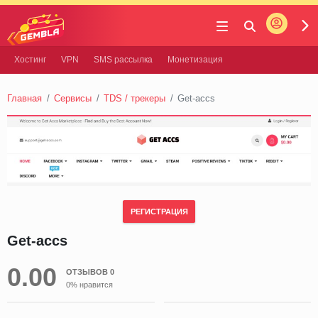
Войти
Gembla
Хостинг
VPN
SMS рассылка
Монетизация
Главная
Сервисы
TDS / трекеры
Get-accs
РЕГИСТРАЦИЯ
Get-accs
0.00
ОТЗЫВОВ 0
0% нравится