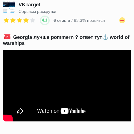
VKTarget
Сервисы раскрутки
4.1
6 отзыв
/ 83.3% нравится
Georgia лучше pommern ? ответ тут⚓ world of
warships