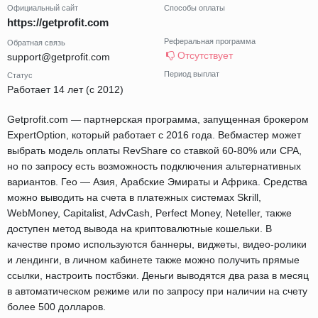
Официальный сайт
Способы оплаты
https://getprofit.com
Реферальная программа
Обратная связь
Отсутствует
support@getprofit.com
Период выплат
Статус
Работает 14 лет (с 2012)
Getprofit.com — партнерская программа, запущенная брокером
ExpertOption, который работает с 2016 года. Вебмастер может
выбрать модель оплаты RevShare со ставкой 60-80% или CPA,
но по запросу есть возможность подключения альтернативных
вариантов. Гео — Азия, Арабские Эмираты и Африка. Средства
можно выводить на счета в платежных системах Skrill,
WebMoney, Capitalist, AdvCash, Perfect Money, Neteller, также
доступен метод вывода на криптовалютные кошельки. В
качестве промо используются баннеры, виджеты, видео-ролики
и лендинги, в личном кабинете также можно получить прямые
ссылки, настроить постбэки. Деньги выводятся два раза в месяц
в автоматическом режиме или по запросу при наличии на счету
более 500 долларов.