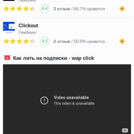
4.4
3 отзыв
/ 66.7% нравится
Clickout
Гемблинг
4.3
2 отзыв
/ 50.0% нравится
Как лить на подписки - wap click