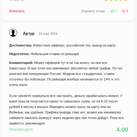
Ответить
Оцените отзыв
0
0
Артур
16 мая 2024
Достоинства:
Известные офферы, российское гео, вывод на карту
Недостатки:
Небольшие ставки по ревшаре
Комментарий:
Может офферов тут и не так много, но они все
известные. И при этом они принимают абсолютно любой трафик. По гео
конечно вне конкуренции Россия. Модели все стандартные, ставки
хотелось бы побольше. По ревшаре вообще начинаются от 14% и это
очень мало.
Если сможете нормально все настроить, деньги зарабатывать можно. У
меня пока не получается каких-то серьезных сумм, но на 8-10 тысяч
рублей в месяц я вышел. Выводить можно сразу на карту или на
Вебмани, как удобнее. Графика вывода тоже нет, можно как минималку
наберете заказать вывод и через неделю-две они точно дойдут. Пока все
нравится, рекомендую.
4.00
РЕКОМЕНДУЮ