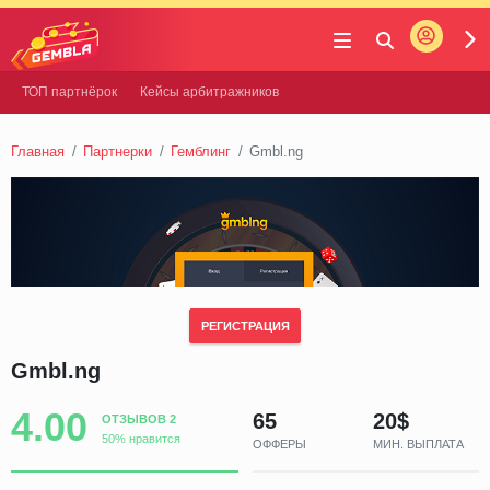
Войти
Gembla
ТОП партнёрок
Кейсы арбитражников
Главная
Партнерки
Гемблинг
Gmbl.ng
РЕГИСТРАЦИЯ
Gmbl.ng
4.00
65
20$
ОТЗЫВОВ 2
50% нравится
ОФФЕРЫ
МИН. ВЫПЛАТА