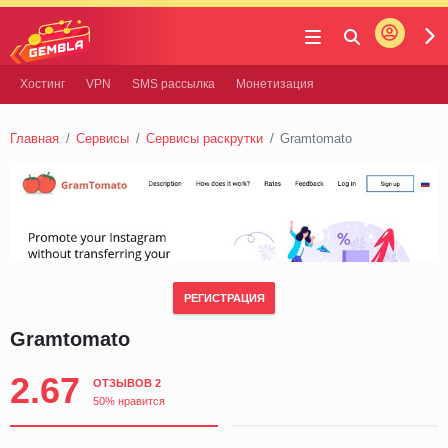
Войти
Gembla
Хостинг
VPN
SMS рассылка
Монетизация
Главная
Сервисы
Сервисы раскрутки
Gramtomato
РЕГИСТРАЦИЯ
Gramtomato
2.67
ОТЗЫВОВ 2
50% нравится