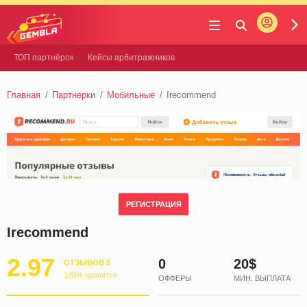
Войти
Gembla
ТОП партнёрок
Кейсы арбитражников
Главная
Партнерки
Мобильные
Irecommend
РЕГИСТРАЦИЯ
Irecommend
2.97
0
20$
ОТЗЫВОВ 5
100% нравится
ОФФЕРЫ
МИН. ВЫПЛАТА