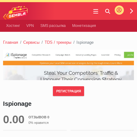
Войти
Gembla
Хостинг
VPN
SMS рассылка
Монетизация
Главная
Сервисы
TDS / трекеры
Ispionage
РЕГИСТРАЦИЯ
Ispionage
0.00
ОТЗЫВОВ 0
0% нравится