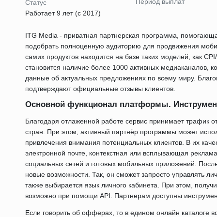
Период выплат
Статус
Работает 9 лет (с 2017)
ITG Media - приватная партнерская программа, помогаю
подобрать полноценную аудиторию для продвижения моби
самих продуктов находится на базе таких моделей, как 
становится наличие более 1000 активных медиаканалов, к
данные об актуальных предложениях по всему миру. Благ
подтверждают официальные отзывы клиентов.
Основной функционал платформы. Инструме
Благодаря отлаженной работе сервис принимает трафик от
стран. При этом, активный партнёр программы может испо
привлечения внимания потенциальных клиентов. В их каче
электронной почте, контекстная или всплывающая реклама
социальных сетей и готовых мобильных приложений. После
новые возможности. Так, он сможет запросто управлять ли
также выбирается язык личного кабинета. При этом, получи
возможно при помощи API. Партнерам доступны инструмен
Если говорить об офферах, то в едином онлайн каталоге 