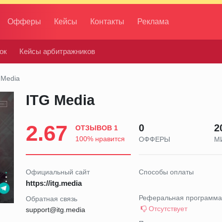
Офферы
Кейсы
Контакты
Реклама
ок
Кейсы арбитражников
 Media
ITG Media
2.67
0
2
ОТЗЫВОВ 1
100% нравится
ОФФЕРЫ
М
Официальный сайт
Способы оплаты
https://itg.media
Реферальная программа
Обратная связь
Отсутствует
support@itg.media