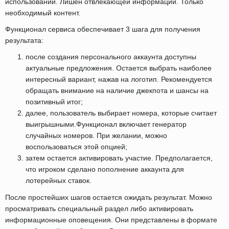
использовании. Лишен отвлекающей информации. Только
необходимый контент.
Функционал сервиса обеспечивает 3 шага для получения
результата:
после создания персонального аккаунта доступны
актуальные предложения. Остается выбрать наиболее
интересный вариант, нажав на логотип. Рекомендуется
обращать внимание на наличие джекпота и шансы на
позитивный итог;
далее, пользователь выбирает номера, которые считает
выигрышными.Функционал включает генератор
случайных номеров. При желании, можно
воспользоваться этой опцией;
затем остается активировать участие. Предполагается,
что игроком сделано пополнение аккаунта для
лотерейных ставок.
После простейших шагов остается ожидать результат. Можно
просматривать специальный раздел либо активировать
информационные оповещения. Они представлены в формате