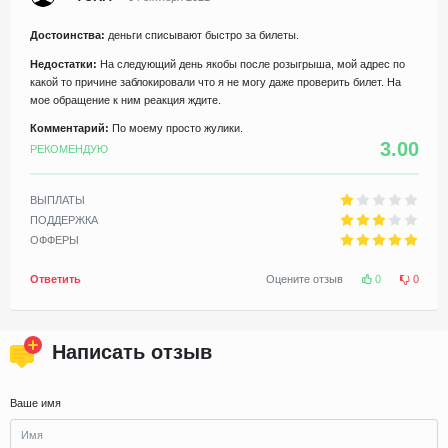
Достоинства:
деньги списывают быстро за билеты.
Недостатки:
На следующий день якобы после розыгрыша, мой адрес по
какой то причине заблокировали что я не могу даже проверить билет. На
мое обращение к ним реакция ждите.
Комментарий:
По моему просто жулики.
3.00
РЕКОМЕНДУЮ
ВЫПЛАТЫ
ПОДДЕРЖКА
ОФФЕРЫ
Ответить
Оцените отзыв
0
0
Написать отзыв
Ваше имя