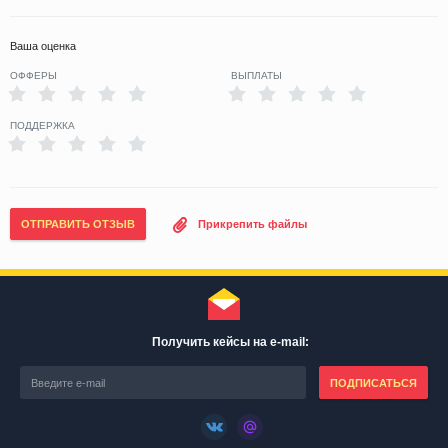
Ваша оценка
ОФФЕРЫ
ВЫПЛАТЫ
ПОДДЕРЖКА
ОТПРАВИТЬ ОТЗЫВ
Прикрепить файлы
Получить кейсы на e-mail:
ПОДПИСАТЬСЯ