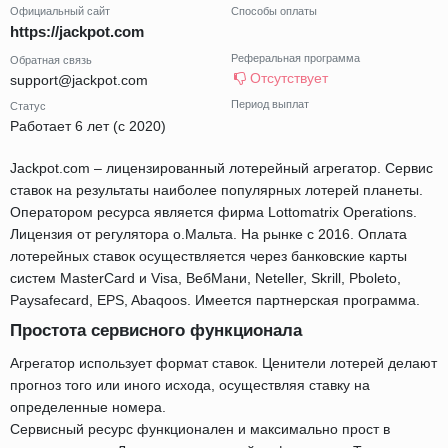
Официальный сайт
Способы оплаты
https://jackpot.com
Реферальная программа
Обратная связь
Отсутствует
support@jackpot.com
Период выплат
Статус
Работает 6 лет (с 2020)
Jackpot.com – лицензированный лотерейный агрегатор. Сервис
ставок на результаты наиболее популярных лотерей планеты.
Оператором ресурса является фирма Lottomatrix Operations.
Лицензия от регулятора о.Мальта. На рынке с 2016. Оплата
лотерейных ставок осуществляется через банковские карты
систем MasterCard и Visa, ВебМани, Neteller, Skrill, Pboleto,
Paysafecard, EPS, Abaqoos. Имеется партнерская программа.
Простота сервисного функционала
Агрегатор использует формат ставок. Ценители лотерей делают
прогноз того или иного исхода, осуществляя ставку на
определенные номера.
Сервисный ресурс функционален и максимально прост в