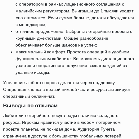
с оператором в рамках лицензионного соглашения с
мальтийским регулятором. Выигрыши до 1 тысячи уходят
«на автомате». Если сумма больше, детали обсуждаются
с менеджером;
отличное предложение. Выбраны лотерейные проекты с
крупными джекпотами. Общее разнообразие
обеспечивает больше шансов на успех;
максимальный комфорт. Простота операций в удобном
функциональном кабинете. Возможность дистанционного
участия и оперативного получения вознаграждений за
удачные исходы.
Уточнение любого вопроса делается через поддержку.
Опционная кнопка в правой нижней части ресурса активирует
оперативный онлайн-чат.
Выводы по отзывам
Любители лотерейного досуга рады наличию солидного
ресурса. Игрокам нравится участие в любом лотерейном
проекте планеты, не покидая дома. Аудитория Рунета
ограничена в доступе к большинству глобальных лотерей.