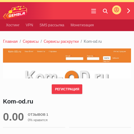
Войти
Gembla
Хостинг
VPN
SMS рассылка
Монетизация
Главная
Сервисы
Сервисы раскрутки
Kom-od.ru
РЕГИСТРАЦИЯ
Kom-od.ru
0.00
ОТЗЫВОВ 1
0% нравится