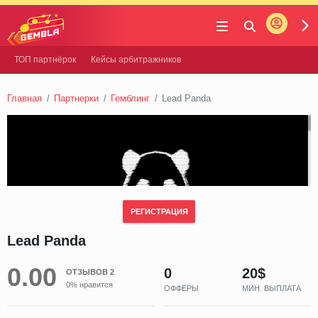
Войти
Gembla
ТОП партнёрок
Кейсы арбитражников
Главная
Партнерки
Гемблинг
Lead Panda
РЕГИСТРАЦИЯ
Lead Panda
0.00
0
20$
ОТЗЫВОВ 2
0% нравится
ОФФЕРЫ
МИН. ВЫПЛАТА