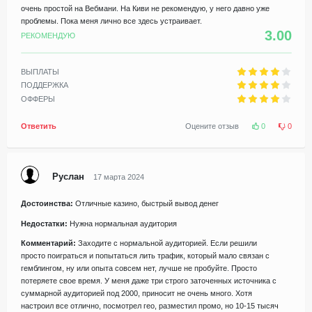
очень простой на Вебмани. На Киви не рекомендую, у него давно уже
проблемы. Пока меня лично все здесь устраивает.
3.00
РЕКОМЕНДУЮ
ВЫПЛАТЫ
ПОДДЕРЖКА
ОФФЕРЫ
Ответить
Оцените отзыв
0
0
Руслан
17 марта 2024
Достоинства:
Отличные казино, быстрый вывод денег
Недостатки:
Нужна нормальная аудитория
Комментарий:
Заходите с нормальной аудиторией. Если решили
просто поиграться и попытаться лить трафик, который мало связан с
гемблингом, ну или опыта совсем нет, лучше не пробуйте. Просто
потеряете свое время. У меня даже три строго заточенных источника с
суммарной аудиторией под 2000, приносит не очень много. Хотя
настроил все отлично, посмотрел гео, разместил промо, но 10-15 тысяч