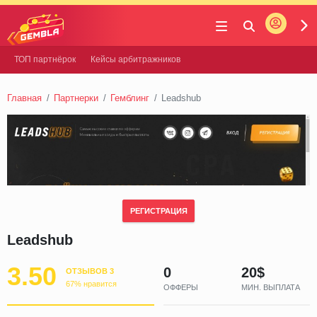
Войти
Gembla
ТОП партнёрок
Кейсы арбитражников
Главная
Партнерки
Гемблинг
Leadshub
РЕГИСТРАЦИЯ
Leadshub
3.50
0
20$
ОТЗЫВОВ 3
67% нравится
ОФФЕРЫ
МИН. ВЫПЛАТА