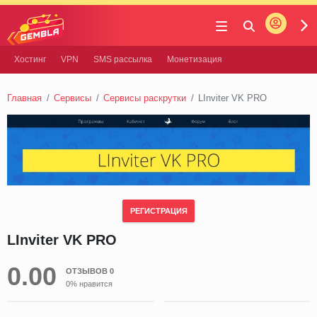
Войти
Gembla
Хостинг
VPN
SMS рассылка
Монетизация
Главная
Сервисы
Сервисы раскрутки
LInviter VK PRO
РЕГИСТРАЦИЯ
LInviter VK PRO
0.00
ОТЗЫВОВ 0
0% нравится