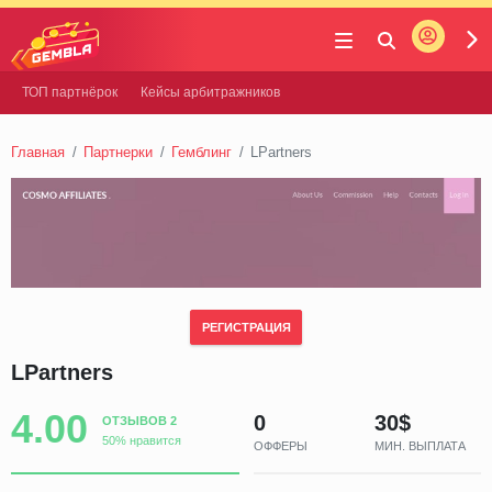
Войти
Gembla
ТОП партнёрок
Кейсы арбитражников
Главная
Партнерки
Гемблинг
LPartners
РЕГИСТРАЦИЯ
LPartners
4.00
0
30$
ОТЗЫВОВ 2
50% нравится
ОФФЕРЫ
МИН. ВЫПЛАТА