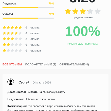
Поддержка
Офферы
средняя оценка
100%
0
отзыва
0
отзыва
2
отзыва
Рекомендуют партнерку
0
отзыва
0
отзывов
ВСЕ ОТЗЫВЫ
ПОЛОЖИТЕЛЬНЫЕ (2)
ОТРИЦАТЕЛЬНЫЕ (0)
Сергей
04 марта 2024
Достоинства:
Выплаты на банковскую карту
Недостатки:
Набрать не очень легко
Комментарий:
Кто работает с партнерками в области гемблинга или
букмекерских контор, то вам сюда, выплачивают на банковские карты,