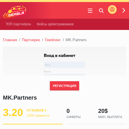
Войти
Gembla
ТОП партнёрок
Кейсы арбитражников
Главная
Партнерки
Гемблинг
MK.Partners
РЕГИСТРАЦИЯ
MK.Partners
3.20
0
20$
ОТЗЫВОВ 2
100% нравится
ОФФЕРЫ
МИН. ВЫПЛАТА