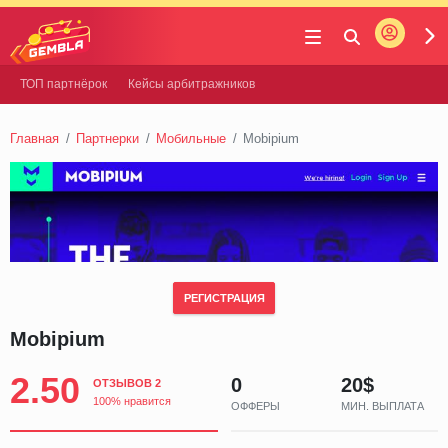
Войти
Gembla
ТОП партнёрок
Кейсы арбитражников
Главная
Партнерки
Мобильные
Mobipium
РЕГИСТРАЦИЯ
Mobipium
2.50
0
20$
ОТЗЫВОВ 2
100% нравится
ОФФЕРЫ
МИН. ВЫПЛАТА