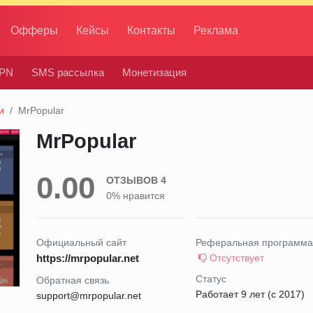
Офферы
Кейсы
Контакты
Реклама
PN
SMS рассылка
Монетизация
и
MrPopular
MrPopular
0.00
ОТЗЫВОВ 4
0% нравится
Официальный сайт
Реферальная программа
https://mrpopular.net
Отсутствует
Статус
Обратная связь
Работает 9 лет (с 2017)
support@mrpopular.net