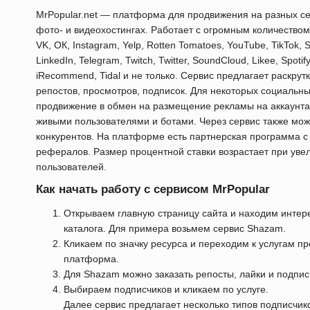
MrPopular.net — платформа для продвижения на разных сер
фото- и видеохостингах. Работает с огромным количеством
VK, ОК, Instagram, Yelp, Rotten Tomatoes, YouTube, TikTok, 
LinkedIn, Telegram, Twitch, Twitter, SoundCloud, Likee, Spotify
iRecommend, Tidal и не только. Сервис предлагает раскру
репостов, просмотров, подписок. Для некоторых социальны
продвижение в обмен на размещение рекламы на аккаунта
живыми пользователями и ботами. Через сервис также можн
конкурентов. На платформе есть партнерская программа с
рефералов. Размер процентной ставки возрастает при уве
пользователей.
Как начать работу с сервисом MrPopular
Открываем главную страницу сайта и находим интер
каталога. Для примера возьмем сервис Shazam.
Кликаем по значку ресурса и переходим к услугам п
платформа.
Для Shazam можно заказать репосты, лайки и подпис
Выбираем подписчиков и кликаем по услуге.
Далее сервис предлагает несколько типов подписчик