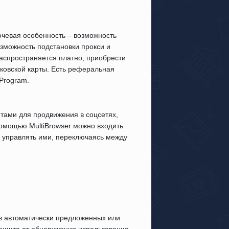
лючевая особенность – возможность
озможность подстановки прокси и
Распространяется платно, приобрести
нковской карты. Есть реферальная
Program.
тами для продвижения в соцсетях,
 помощью MultiBrowser можно входить
и управлять ими, переключаясь между
из автоматически предложенных или
защита от обнаружения использования