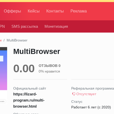
Офферы
Кейсы
Контакты
Реклама
PN
SMS рассылка
Монетизация
и
MultiBrowser
MultiBrowser
0.00
ОТЗЫВОВ 0
0% нравится
Официальный сайт
Реферальная программа
https://lizard-
Отсутствует
program.ru/multi-
Статус
browser.html
Работает 6 лет (с 2020)