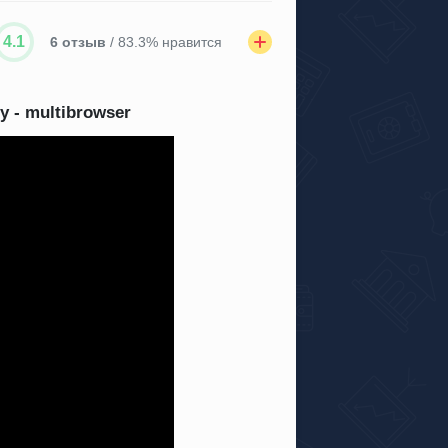
4.1
6 отзыв
/ 83.3% нравится
 - multibrowser