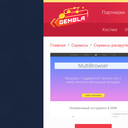
Партнерки
Хостинг
V
Gembla
Главная
Сервисы
Сервисы раскрутк