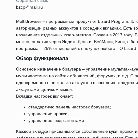
Обратная связь
bzcp@mail.ru
MultiBrowser – программный продукт от Lizard Program. К
авторизации разных аккаунтов в соседних вкладках. Есть в
назначения отдельных юзер-агентов. Создан в 2017 году. 
можно, оплатив через Яндекс.Деньги, ВебМани, Киви, с ба
программа – 25% отчислений от покупок любого ПО Lisard 
Обзор функционала
Основное назначение браузера – управление мультиаккаун
мультипостинга на сайтах объявлений, форумах, и т. д. С
одновременно в несколько аккаунтов в соседних вкладках 
аккаунтами щелчком мыши.
Вкладка настроек включает:
стандартную панель настроек браузера;
управление прокси;
управление юзер-агентами.
Каждой вкладке присваиваются собственные куки, прокси 
добавленных пользователем, отдельный юзер-агент. Есть 