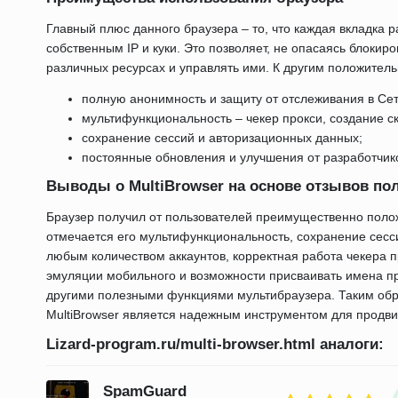
Главный плюс данного браузера – то, что каждая вкладка р
собственным IP и куки. Это позволяет, не опасаясь блокиро
различных ресурсах и управлять ими. К другим положител
полную анонимность и защиту от отслеживания в Сет
мультифункциональность – чекер прокси, создание скр
сохранение сессий и авторизационных данных;
постоянные обновления и улучшения от разработчик
Выводы о MultiBrowser на основе отзывов по
Браузер получил от пользователей преимущественно поло
отмечается его мультифункциональность, сохранение сессий
любым количеством аккаунтов, корректная работа чекера пр
эмуляции мобильного и возможности присваивать имена пр
другими полезными функциями мультибраузера. Таким обр
MultiBrowser является надежным инструментом для продвиж
Lizard-program.ru/multi-browser.html аналоги:
SpamGuard