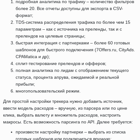
подробная аналитика по трафику – количество фильтров
более 20. Все отчеты доступны для экспорта в CSV-
формат;
TDS-система распределения трафика по более чем 15
параметрам – как с источника на преленды, так и с
прелендов на целевые страницы;
быстрая интеграция с партнерками – более 60 готовых
шаблонов для быстрого подключения (7Offers.ru, CityAds.
CPAMatica и др);
сплит-тестирование прелендов и офферов;
полная аналитика по лидам с отображением текущего
статуса, процента апрува, ожидаемой и реальной
прибыли;
многопользовательский режим.
Для простой настройки трекера нужно добавить источник,
ввести модель расходов – вручную, из парсера или по цене
клика, выбрать валюту и множитель расходов, настроить
макросы. Есть возможность парсинга по API. Далее требуется:
произвести настройку партнерки – выбрать из списка
готовых шаблонов или подключиться вручную;