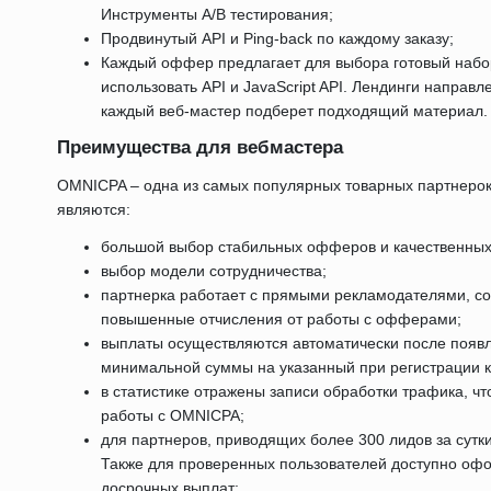
Инструменты A/B тестирования;
Продвинутый API и Ping-back по каждому заказу;
Каждый оффер предлагает для выбора готовый набор
использовать API и JavaScript API. Лендинги направ
каждый веб-мастер подберет подходящий материал.
Преимущества для вебмастера
OMNICPA – одна из самых популярных товарных партнеро
являются:
большой выбор стабильных офферов и качественных
выбор модели сотрудничества;
партнерка работает с прямыми рекламодателями, со
повышенные отчисления от работы с офферами;
выплаты осуществляются автоматически после появ
минимальной суммы на указанный при регистрации 
в статистике отражены записи обработки трафика, чт
работы с OMNICPA;
для партнеров, приводящих более 300 лидов за сутки
Также для проверенных пользователей доступно оф
досрочных выплат;