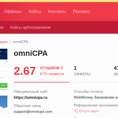
Офферы
Кейсы
Контакты
Реклама
ок
Кейсы арбитражников
ерки
omniCPA
omniCPA
2.67
1
4
ОТЗЫВОВ 3
67% нравится
ОФФЕРЫ
М
Официальный сайт
Способы оплаты
https://omnicpa.ru
WebMoney, Банковские ка
Реферальная программа
Обратная связь
Отсутствует
support@omnicpa.com