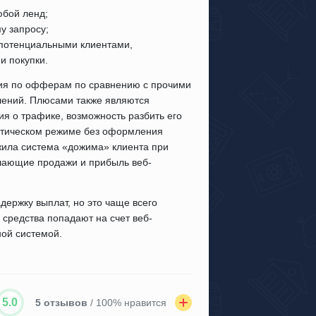
юбой ленд;
у запросу;
 потенциальными клиентами,
и покупки.
ния по офферам по сравнению с прочими
лений. Плюсами также являются
я о трафике, возможность разбить его
матическом режиме без оформления
жила система «дожима» клиента при
шающие продажи и прибыль веб-
ержку выплат, но это чаще всего
 средства попадают на счет веб-
ной системой.
5.0
5 отзывов
/ 100% нравится