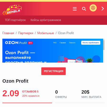
Войти
Gembla
ТОП партнёрок
Кейсы арбитражников
Главная
Партнерки
Мобильные
Ozon Profit
РЕГИСТРАЦИЯ
Ozon Profit
2.09
0
20$
ОТЗЫВОВ 5
20% нравится
ОФФЕРЫ
МИН. ВЫПЛАТА