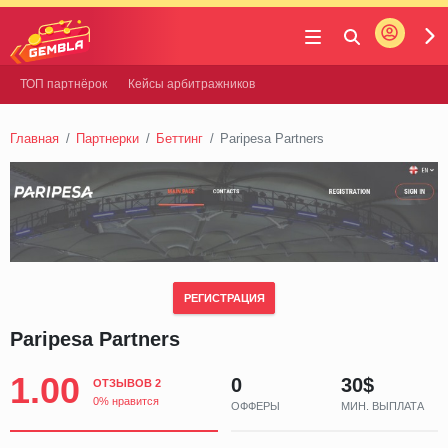
Войти
Gembla
ТОП партнёрок
Кейсы арбитражников
Главная
Партнерки
Беттинг
Paripesa Partners
РЕГИСТРАЦИЯ
Paripesa Partners
1.00
0
30$
ОТЗЫВОВ 2
0% нравится
ОФФЕРЫ
МИН. ВЫПЛАТА