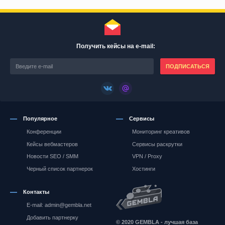
Получить кейсы на e-mail:
ПОДПИСАТЬСЯ
Популярное
Сервисы
Конференции
Мониторинг креативов
Кейсы вебмастеров
Сервисы раскрутки
Новости SEO / SMM
VPN / Proxy
Черный список партнерок
Хостинги
Контакты
E-mail: admin@gembla.net
Gembla.net
Добавить партнерку
© 2020 GEMBLA - лучшая база