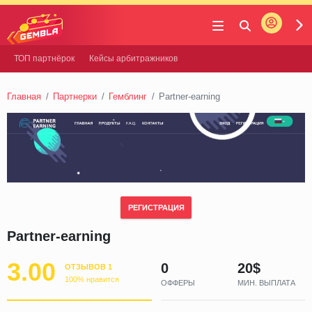
Войти
Gembla
ТОП партнёрок
Кейсы арбитражников
Главная
Партнерки
Гемблинг
Partner-earning
РЕГИСТРАЦИЯ
Partner-earning
3.00
0
20$
ОТЗЫВОВ 1
100% нравится
ОФФЕРЫ
МИН. ВЫПЛАТА