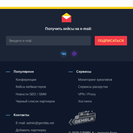
Получить кейсы на e-mail:
ПОДПИСАТЬСЯ
Популярное
Сервисы
Конференции
Мониторинг креативов
Кейсы вебмастеров
Сервисы раскрутки
Новости SEO / SMM
VPN / Proxy
Черный список партнерок
Хостинги
Контакты
E-mail: admin@gembla.net
Gembla.net
Добавить партнерку
© 2020 GEMBLA - лучшая база