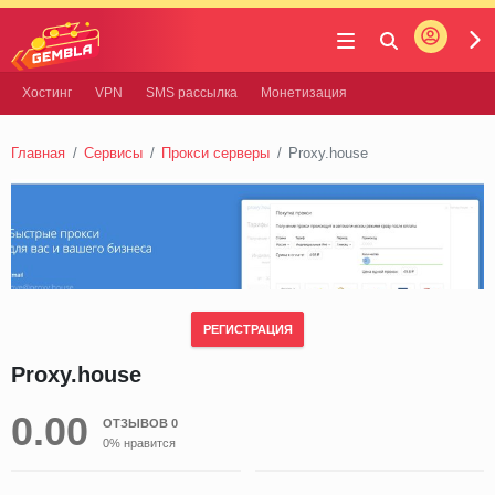
Войти
Gembla
Хостинг
VPN
SMS рассылка
Монетизация
Главная
Сервисы
Прокси серверы
Proxy.house
РЕГИСТРАЦИЯ
Proxy.house
0.00
ОТЗЫВОВ 0
0% нравится