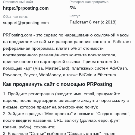
Официальный сайт
Реферальная программа
https://prposting.com
5%
Статус
Обратная связь
Работает 8 лет (с 2018)
support@prposting.com
PRPosting.com - это сервис по наращиванию ссылочной массы
на продвигаемые сайты и распространению контента. Работает
реферальная программа, платят 5% от стоимости
подтвержденного размещённого контента пользователя,
привлеченного по партнерской ссылке. Прием платежей с
помощью карт (Visa, MasterCard), платежных систем AdvCash,
Payoneer, Payeer, WebMoney, а также BitCoin и Ethereum.
Как продвинуть сайт с помощью PRPosting
1. Пройдите регистрацию (введите имя, email, придумайте
пароль, после подтвердите активацию аккаунта через ссылку в
письме, которое придет на электронную почту);
2. Зайдите в раздел "Мои проекты" и нажмите "Создать проект",
после введите название, URL, валюту (доллар, евро, фунт,
гривна, рубль), сохраните;
3. В разделе "Статьи" выберите "Создать статью", далее