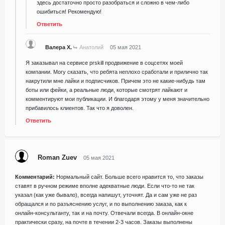
здесь достаточно просто разобраться и сложно в чем-либо
ошибиться! Рекомендую!
Ответить
Валера Х.
Анатолий
05 мая 2021
Я заказывал на сервисе prskill продвижение в соцсетях моей
компании. Могу сказать, что ребята неплохо сработали и прилично так
накрутили мне лайки и подписчиков. Причем это не какие-нибудь там
боты или фейки, а реальные люди, которые смотрят лайкают и
комментируют мои публикации. И благодаря этому у меня значительно
прибавилось клиентов. Так что я доволен.
Ответить
Roman Zuev
05 мая 2021
Комментарий:
Нормальный сайт. Больше всего нравится то, что заказы
ставят в ручном режиме вполне адекватные люди. Если что-то не так
указал (как уже бывало), всегда напишут, уточнят. Да и сам уже не раз
обращался и по разъяснению услуг, и по выполнению заказа, как к
онлайн-консультанту, так и на почту. Отвечали всегда. В онлайн-окне
практически сразу, на почте в течении 2-3 часов. Заказы выполнены