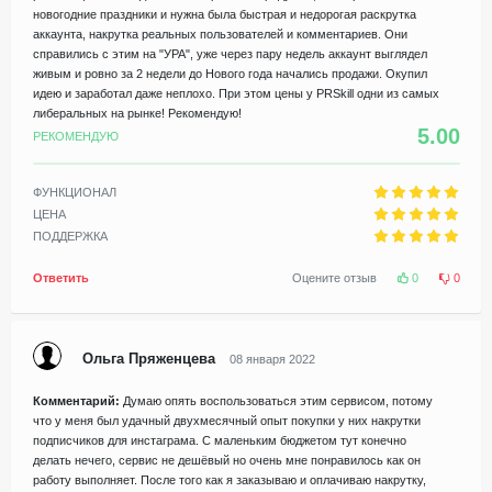
новогодние праздники и нужна была быстрая и недорогая раскрутка
аккаунта, накрутка реальных пользователей и комментариев. Они
справились с этим на "УРА", уже через пару недель аккаунт выглядел
живым и ровно за 2 недели до Нового года начались продажи. Окупил
идею и заработал даже неплохо. При этом цены у PRSkill одни из самых
либеральных на рынке! Рекомендую!
5.00
РЕКОМЕНДУЮ
ФУНКЦИОНАЛ
ЦЕНА
ПОДДЕРЖКА
Ответить
Оцените отзыв
0
0
Ольга Пряженцева
08 января 2022
Комментарий:
Думаю опять воспользоваться этим сервисом, потому
что у меня был удачный двухмесячный опыт покупки у них накрутки
подписчиков для инстаграма. С маленьким бюджетом тут конечно
делать нечего, сервис не дешёвый но очень мне понравилось как он
работу выполняет. После того как я заказываю и оплачиваю накрутку,