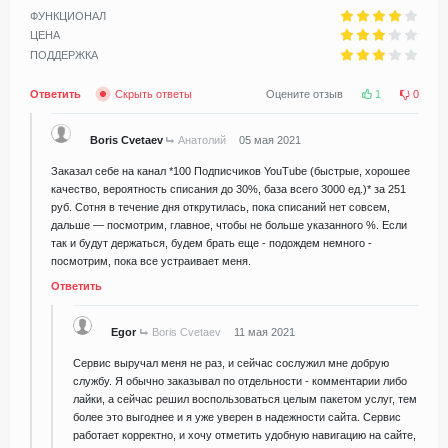
ФУНКЦИОНАЛ
ЦЕНА
ПОДДЕРЖКА
Ответить
Скрыть ответы
Оцените отзыв
1
0
Boris Cvetaev
Анатолий
05 мая 2021
Заказал себе на канал *100 Подписчиков YouTube (быстрые, хорошее
качество, вероятность списания до 30%, база всего 3000 ед.)* за 251
руб. Сотня в течение дня открутилась, пока списаний нет совсем,
дальше — посмотрим, главное, чтобы не больше указанного %. Если
так и будут держаться, будем брать еще - подождем немного -
посмотрим, пока все устраивает меня.
Ответить
Egor
Boris Cvetaev
11 мая 2021
Сервис выручал меня не раз, и сейчас сослужил мне добрую
службу. Я обычно заказывал по отдельности - комментарии либо
лайки, а сейчас решил воспользоваться целым пакетом услуг, тем
более это выгоднее и я уже уверен в надежности сайта. Сервис
работает корректно, и хочу отметить удобную навигацию на сайте,