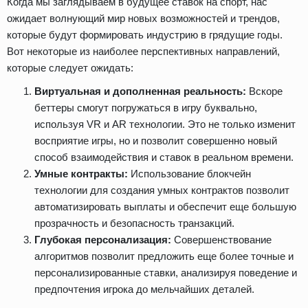
Когда мы заглядываем в будущее ставок на спорт, нас
ожидает волнующий мир новых возможностей и трендов,
которые будут формировать индустрию в грядущие годы.
Вот некоторые из наиболее перспективных направлений,
которые следует ожидать:
Виртуальная и дополненная реальность:
Вскоре
беттеры смогут погружаться в игру буквально,
используя VR и AR технологии. Это не только изменит
восприятие игры, но и позволит совершенно новый
способ взаимодействия и ставок в реальном времени.
Умные контракты:
Использование блокчейн
технологии для создания умных контрактов позволит
автоматизировать выплаты и обеспечит еще большую
прозрачность и безопасность транзакций.
Глубокая персонализация:
Совершенствование
алгоритмов позволит предложить еще более точные и
персонализированные ставки, анализируя поведение и
предпочтения игрока до мельчайших деталей.