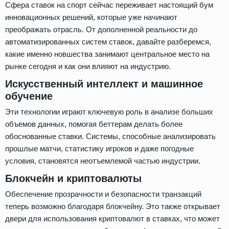
Сфера ставок на спорт сейчас переживает настоящий бум
инновационных решений, которые уже начинают
преображать отрасль. От дополненной реальности до
автоматизированных систем ставок, давайте разберемся,
какие именно новшества занимают центральное место на
рынке сегодня и как они влияют на индустрию.
Искусственный интеллект и машинное
обучение
Эти технологии играют ключевую роль в анализе больших
объемов данных, помогая беттерам делать более
обоснованные ставки. Системы, способные анализировать
прошлые матчи, статистику игроков и даже погодные
условия, становятся неотъемлемой частью индустрии.
Блокчейн и криптовалюты
Обеспечение прозрачности и безопасности транзакций
теперь возможно благодаря блокчейну. Это также открывает
двери для использования криптовалют в ставках, что может