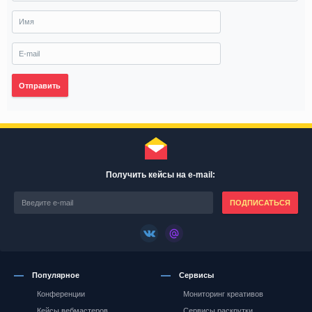
Отправить
Получить кейсы на e-mail:
ПОДПИСАТЬСЯ
Популярное
Сервисы
Конференции
Мониторинг креативов
Кейсы вебмастеров
Сервисы раскрутки