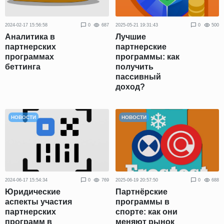
2024-02-17 15:56:58
0
687
2025-05-21 19:31:43
0
500
Аналитика в
Лучшие
партнерских
партнерские
программах
программы: как
беттинга
получить
пассивный
доход?
НОВОСТИ
НОВОСТИ
2024-06-17 15:54:34
0
769
2025-06-19 20:57:50
0
688
Юридические
Партнёрские
аспекты участия
программы в
партнерских
спорте: как они
программ в
меняют рынок