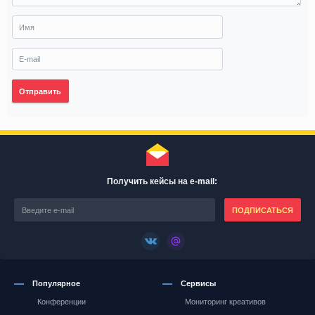
Отправить
Получить кейсы на e-mail:
ПОДПИСАТЬСЯ
Популярное
Сервисы
Конференции
Мониторинг креативов