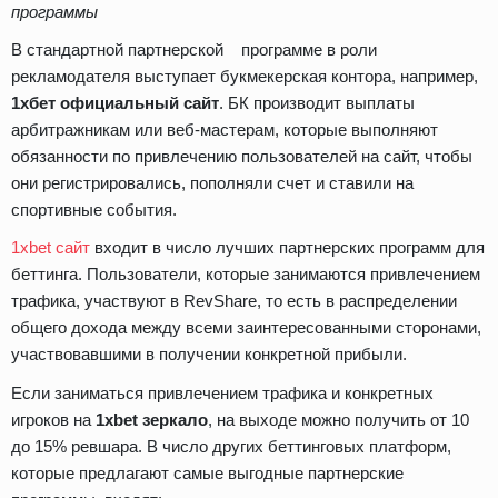
программы
В стандартной партнерской
программе в роли
рекламодателя выступает букмекерская контора, например,
1хбет официальный сайт
. БК производит выплаты
арбитражникам или веб-мастерам, которые выполняют
обязанности по привлечению пользователей на сайт, чтобы
они регистрировались, пополняли счет и ставили на
спортивные события.
1xbet сайт
входит в число лучших партнерских программ для
беттинга. Пользователи, которые занимаются привлечением
трафика, участвуют в RevShare, то есть в распределении
общего дохода между всеми заинтересованными сторонами,
участвовавшими в получении конкретной прибыли.
Если заниматься привлечением трафика и конкретных
игроков на
1xbet зеркало
, на выходе можно получить от 10
до 15% ревшара. В число других беттинговых платформ,
которые предлагают самые выгодные партнерские