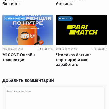
беттинге
беттинга
КОНФЕРЕНЦИИ
НОВОСТИ
2024-03-24 01:52:52
0
1786
2021-02-20 11:29:13
0
3177
M1CONF Онлайн
Что такое беттинг
трансляция
партнерки и как
заработать
Добавить комментарий
Ваш комментарий