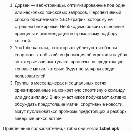
Дорвеи — веб-страницы, оптимизированные под один
или несколько поисковых запросов. Перспективный
способ обеспечивать SEO-трафик, которому не
страшны блокировки. Необходимо освоить основные
принципы и рекомендации по грамотному подбору
ключей.
YouTube-каналы, на которых публикуются обзоры
спортивных событий, информация об игроках и клубах,
за которые они выступают, прогнозы на предстоящие
топовые матчи, которые будут популярны среди
пользователей.
Группы в мессенджерах и социальных сетях,
ориентированные на конкретную спортивную команду
или дисциплину. В них участников побуждают активно
обсуждать предстоящие матчи, спортивные новости,
могут публиковаться прогнозы предстоящих и разборы
завершившихся встреч.
Привлечение пользователей, чтобы они могли
1xbet apk