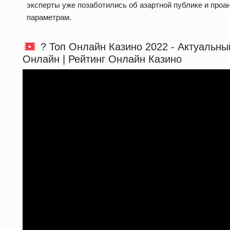
эксперты уже позаботились об азартной публике и проа
параметрам.
? Топ Онлайн Казино 2022 - Актуальный
Онлайн | Рейтинг Онлайн Казино