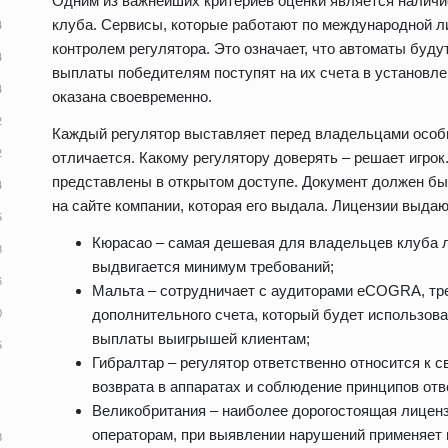
Одним из важнейших критериев оценки является наличие
клуба. Сервисы, которые работают по международной л
контролем регулятора. Это означает, что автоматы буду
выплаты победителям поступят на их счета в установле
оказана своевременно.
Каждый регулятор выставляет перед владельцами особы
отличается. Какому регулятору доверять – решает игрок
представлены в открытом доступе. Документ должен бы
на сайте компании, которая его выдала. Лицензии выда
Кюрасао – самая дешевая для владельцев клуба л
выдвигается минимум требований;
Мальта – сотрудничает с аудиторами eCOGRA, тр
дополнительного счета, который будет использова
выплаты выигрышей клиентам;
Гибралтар – регулятор ответственно относится к с
возврата в аппаратах и соблюдение принципов отв
Великобритания – наиболее дорогостоящая лиценз
операторам, при выявлении нарушений применяет