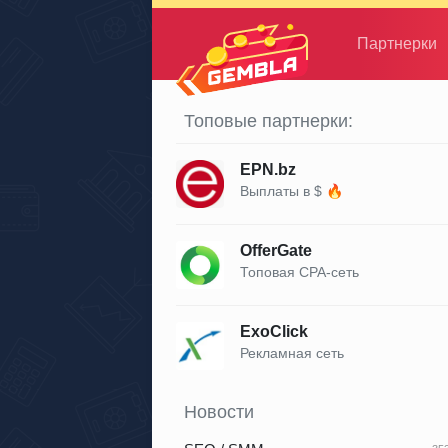
Партнерки
Gembla
Топовые партнерки:
EPN.bz
Выплаты в $ 🔥
OfferGate
Топовая CPA-сеть
ExoClick
Рекламная сеть
Новости