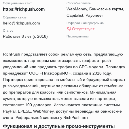
Официальный сайт
Способы оплаты
https://richpush.com
WebMoney, Банковские карты,
Capitalist, Payoneer
Обратная связь
hello@richpush.com
Реферальная программа
Отсутствует
Статус
Работает 8 лет (с 2018)
Период выплат
RichPush представляет собой рекламную сеть, предлагающую
возможность партнерам монетизировать трафик от push-
уведомлений или продавать трафик по CPC-модели. Площадка
принадлежит ООО «ПлатформИО», создана в 2018 году.
Партнерка ориентирована на мобильный и браузерный формат
push-уведомлений, вертикали рекламы обширны: от гемблинга
до препаратов для красоты или свипстейков. Минимальная
сумма, которую пользователь может вывести из партнерки,
составляет 100 долларов. Используются платежные системы
PayPal, EPESE, WebMoney, доступны переводы на банковские
счета. Реферальной системы у RichPush нет.
Функционал и доступные промо-инструменты