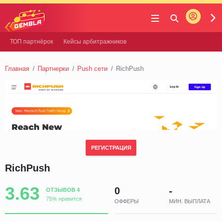
Войти
Gembla
ТОП партнёрок
Кейсы арбитражников
Главная
Партнерки
Push сети
RichPush
РЕГИСТРАЦИЯ
RichPush
3.63
0
-
ОТЗЫВОВ 4
75% нравится
ОФФЕРЫ
МИН. ВЫПЛАТА