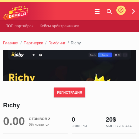
Войти
Gembla
ТОП партнёрок
Кейсы арбитражников
Главная
Партнерки
Гемблинг
Richy
РЕГИСТРАЦИЯ
Richy
0.00
0
20$
ОТЗЫВОВ 2
0% нравится
ОФФЕРЫ
МИН. ВЫПЛАТА