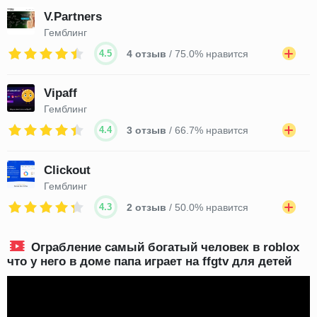
V.Partners
Гемблинг
4.5
4 отзыв
/ 75.0% нравится
Vipaff
Гемблинг
4.4
3 отзыв
/ 66.7% нравится
Clickout
Гемблинг
4.3
2 отзыв
/ 50.0% нравится
Ограбление самый богатый человек в roblox
что у него в доме папа играет на ffgtv для детей