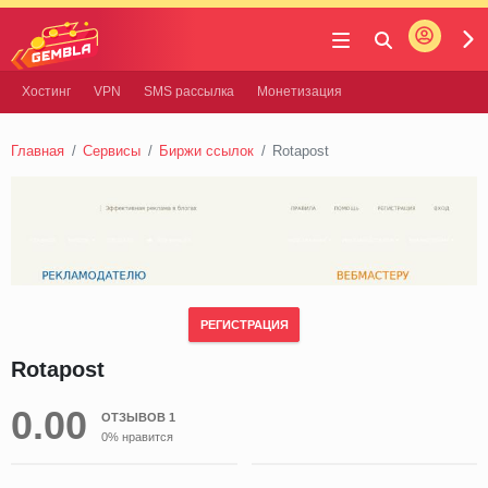
Войти
Gembla
Хостинг
VPN
SMS рассылка
Монетизация
Главная
Сервисы
Биржи ссылок
Rotapost
РЕГИСТРАЦИЯ
Rotapost
0.00
ОТЗЫВОВ 1
0% нравится