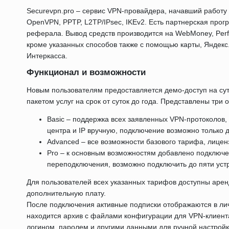
Securevpn.pro – сервис VPN-провайдера, начавший работу
OpenVPN, PPTP, L2TP/IPsec, IKEv2. Есть партнерская про
реферала. Вывод средств производится на WebMoney, Perfe
кроме указанных способов также с помощью карты, Яндекс.Де
Интеркасса.
Функционал и возможности
Новым пользователям предоставляется демо-доступ на сут
пакетом услуг на срок от суток до года. Представлены три
Basic – поддержка всех заявленных VPN-протоколов,
центра и IP вручную, подключение возможно только д
Advanced – все возможности базового тарифа, лиценз
Pro – к основным возможностям добавлено подключен
переподключения, возможно подключить до пяти уст
Для пользователей всех указанных тарифов доступны арен
дополнительную плату.
После подключения активные подписки отображаются в лич
находится архив с файлами конфигурации для VPN-клиента
логином, паролем и другими данными для ручной настрой