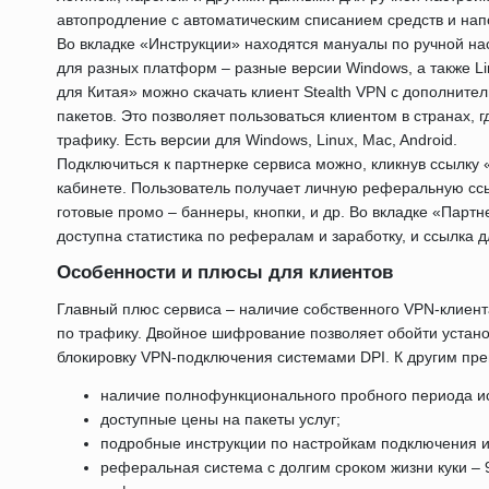
автопродление с автоматическим списанием средств и нап
Во вкладке «Инструкции» находятся мануалы по ручной на
для разных платформ – разные версии Windows, а также Lin
для Китая» можно скачать клиент Stealth VPN с дополни
пакетов. Это позволяет пользоваться клиентом в странах, 
трафику. Есть версии для Windows, Linux, Mac, Android.
Подключиться к партнерке сервиса можно, кликнув ссылку 
кабинете. Пользователь получает личную реферальную ссы
готовые промо – баннеры, кнопки, и др. Во вкладке «Парт
доступна статистика по рефералам и заработку, и ссылка д
Особенности и плюсы для клиентов
Главный плюс сервиса – наличие собственного VPN-клиент
по трафику. Двойное шифрование позволяет обойти устан
блокировку VPN-подключения системами DPI. К другим пр
наличие полнофункционального пробного периода и
доступные цены на пакеты услуг;
подробные инструкции по настройкам подключения и 
реферальная система с долгим сроком жизни куки – 