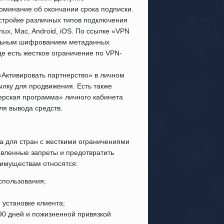
оминание об окончании срока подписки.
стройке различных типов подключения
ux, Mac, Android, iOS. По ссылке «VPN
тельным шифрованием метаданных
где есть жесткое ограничение по VPN-
«Активировать партнерство» в личном
лку для продвижения. Есть также
нерская программа» личного кабинета
ля вывода средств.
а для стран с жесткими ограничениями
овленные запреты и предотвратить
еимуществам относятся:
спользования;
установке клиента;
90 дней и пожизненной привязкой