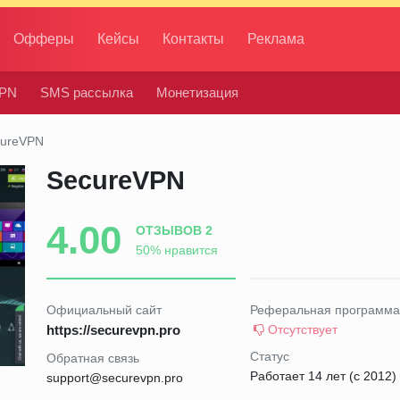
Офферы
Кейсы
Контакты
Реклама
PN
SMS рассылка
Монетизация
cureVPN
SecureVPN
4.00
ОТЗЫВОВ 2
50% нравится
Официальный сайт
Реферальная программа
https://securevpn.pro
Отсутствует
Статус
Обратная связь
Работает 14 лет (с 2012)
support@securevpn.pro