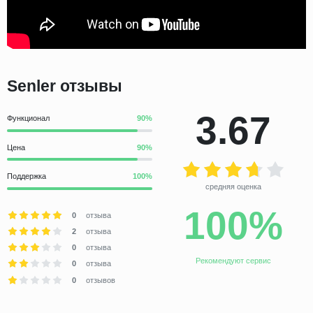
Senler отзывы
3.67
Функционал
Цена
Поддержка
средняя оценка
100%
0
отзыва
2
отзыва
0
отзыва
Рекомендуют сервис
0
отзыва
0
отзывов