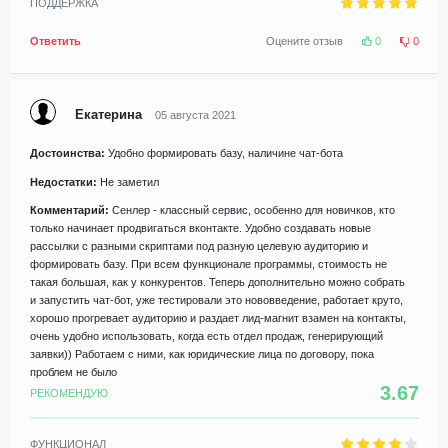
ПОДДЕРЖКА
Ответить
Оцените отзыв
0
0
Екатерина
05 августа 2021
Достоинства:
Удобно формировать базу, наличине чат-бота
Недостатки:
Не заметил
Комментарий:
Сенлер - классный сервис, особенно для новичков, кто
только начинает продвигаться вконтакте. Удобно создавать новые
рассылки с разными скриптами под разную целевую аудиторию и
формировать базу. При всем функционале программы, стоимость не
такая большая, как у конкурентов. Теперь дополнительно можно собрать
и запустить чат-бот, уже тестировали это нововведение, работает круто,
хорошо прогревает аудиторию и раздает лид-магнит взамен на контакты,
очень удобно использовать, когда есть отдел продаж, генерирующий
заявки)) Работаем с ними, как юридические лица по договору, пока
проблем не было
3.67
РЕКОМЕНДУЮ
ФУНКЦИОНАЛ