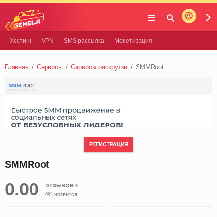
Войти
Gembla
Хостинг
VPN
SMS рассылка
Монетизация
Главная
Сервисы
Сервисы раскрутки
SMMRoot
РЕГИСТРАЦИЯ
SMMRoot
0.00
ОТЗЫВОВ 0
0% нравится