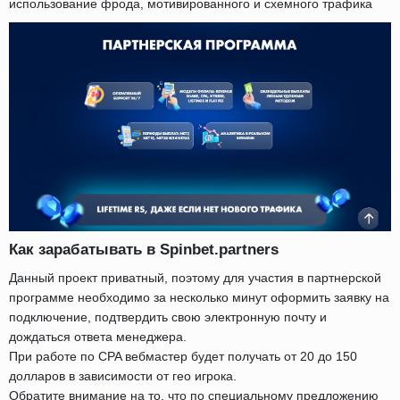
использование фрода, мотивированного и схемного трафика
Как зарабатывать в Spinbet.partners
Данный проект приватный, поэтому для участия в партнерской
программе необходимо за несколько минут оформить заявку на
подключение, подтвердить свою электронную почту и
дождаться ответа менеджера.
При работе по CPA вебмастер будет получать от 20 до 150
долларов в зависимости от гео игрока.
Обратите внимание на то, что по специальному предложению