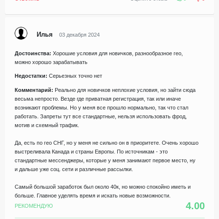
Илья
03 декабря 2024
Достоинства:
Хорошие условия для новичков, разнообразное гео,
можно хорошо зарабатывать
Недостатки:
Серьезных точно нет
Комментарий:
Реально для новичков неплохие условия, но зайти сюда
весьма непросто. Везде где приватная регистрация, так или иначе
возникают проблемы. Но у меня все прошло нормально, так что стал
работать. Запреты тут все стандартные, нельзя использовать фрод,
мотив и схемный трафик.
Да, есть по гео СНГ, но у меня не сильно он в приоритете. Очень хорошо
выстреливала Канада и страны Европы. По источникам - это
стандартные мессенджеры, которые у меня занимают первое место, ну
и дальше уже соц. сети и различные рассылки.
Самый большой заработок был около 40к, но можно спокойно иметь и
больше. Главное уделять время и искать новые возможности.
4.00
РЕКОМЕНДУЮ