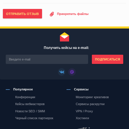
ОТПРАВИТЬ ОТЗЫВ
Прикрепить файлы
Получить кейсы на e-mail:
ПОДПИСАТЬСЯ
Популярное
Сервисы
Конференции
Мониторинг креативов
Кейсы вебмастеров
Сервисы раскрутки
Новости SEO / SMM
VPN / Proxy
Черный список партнерок
Хостинги