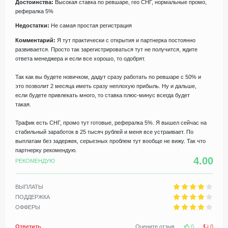
Достоинства:
Высокая ставка по ревшаре, гео СНГ, нормальные промо,
рефералка 5%
Недостатки:
Не самая простая регистрация
Комментарий:
Я тут практически с открытия и партнерка постоянно
развивается. Просто так зарегистрироваться тут не получится, ждите
ответа менеджера и если все хорошо, то одобрят.
Так как вы будете новичком, дадут сразу работать по ревшаре с 50% и
это позволит 2 месяца иметь сразу неплохую прибыль. Ну и дальше,
если будете привлекать много, то ставка плюс-минус всегда будет
такая.
Трафик есть СНГ, промо тут готовые, рефералка 5%. Я вышел сейчас на
стабильный заработок в 25 тысяч рублей и меня все устраивает. По
выплатам без задержек, серьезных проблем тут вообще не вижу. Так что
партнерку рекомендую.
4.00
РЕКОМЕНДУЮ
ВЫПЛАТЫ
ПОДДЕРЖКА
ОФФЕРЫ
Ответить
Оцените отзыв
0
0