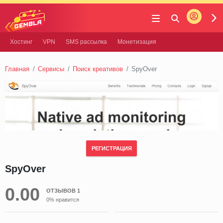
Войти
Gembla
Хостинг
VPN
SMS рассылка
Монетизация
Главная
Сервисы
Поиск креативов
SpyOver
РЕГИСТРАЦИЯ
SpyOver
0.00
ОТЗЫВОВ 1
0% нравится