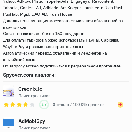
Yahoo, AdNow, Plista, PropellerAds, Engageya, Revcontent,
Taboola, Content.Ad, Adblade, AdsKeeper+ push сети Rich Push,
PusHab, Mgid, DAO.AD, Push House
Дополнительная опция массового скачивания объявлений за
пару кликов
Охват гео включает более 150 государств
Для оплаты тарифов можно использовать PayPal, Capitalist,
WayForPay и разные виды криптовалюты
Автоматический перевод объявлений и лендингов на
английский язык
По запросу можно подключиться к реферальной программе
Spyover.com аналоги:
Creonix.io
Поиск креативов
3.7
3 отзыв
/ 100.0% нравится
AdMobiSpy
Поиск креативов