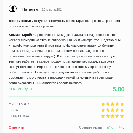
Наталья
18 марта 2024
Достоинства:
Доступная стоимость обеих тарифов, простота, работают
по всем известным сервисам
Комментарий:
Сервис используем для анализа рынка, особенно это
касается выдачи ключевых запросов, наших и конкурентов. Подключены
к тарифу Корпоративный и он нам по функционалу нравится больше,
чем базовый( разница в цене там совсем небольшая, а вот по
возможностям намного круче). В первую очередь, площадку советую
тем, кто работает в сфере продаж по западным ресурсам, ведь охват
гео тут больше по Европе. хотя и по постсоветскому пространству
работать можно. Если чуть-чуть улучшать механизмы работы по
соцсетям, то могу назвать площадку одной из лучших в своем роде,
благо русскоязычных аналогов совсем немного.
5.00
РЕКОМЕНДУЮ
ФУНКЦИОНАЛ
ЦЕНА
ПОДДЕРЖКА
Ответить
Оцените отзыв
0
0