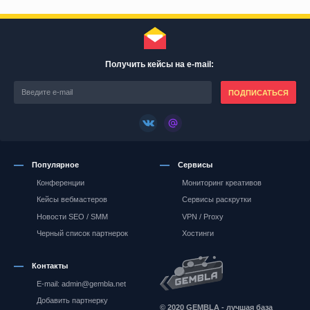
Получить кейсы на e-mail:
ПОДПИСАТЬСЯ
Популярное
Сервисы
Конференции
Мониторинг креативов
Кейсы вебмастеров
Сервисы раскрутки
Новости SEO / SMM
VPN / Proxy
Черный список партнерок
Хостинги
Контакты
E-mail: admin@gembla.net
Gembla.net
Добавить партнерку
© 2020 GEMBLA - лучшая база