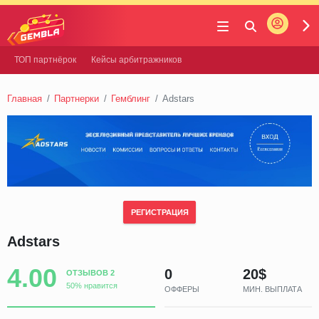
Войти
Gembla
ТОП партнёрок
Кейсы арбитражников
Главная
Партнерки
Гемблинг
Adstars
РЕГИСТРАЦИЯ
Adstars
4.00
0
20$
ОТЗЫВОВ 2
50% нравится
ОФФЕРЫ
МИН. ВЫПЛАТА